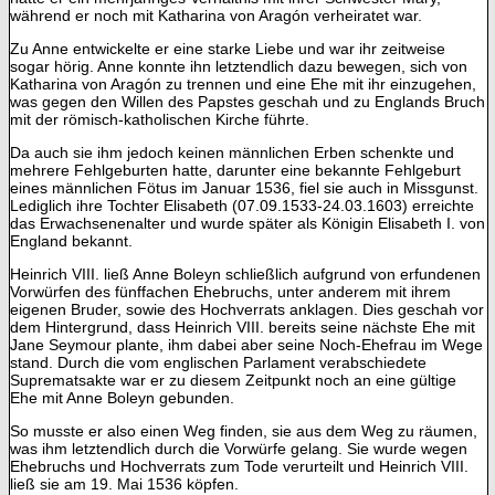
während er noch mit Katharina von Aragón verheiratet war.
Zu Anne entwickelte er eine starke Liebe und war ihr zeitweise
sogar hörig. Anne konnte ihn letztendlich dazu bewegen, sich von
Katharina von Aragón zu trennen und eine Ehe mit ihr einzugehen,
was gegen den Willen des Papstes geschah und zu Englands Bruch
mit der römisch-katholischen Kirche führte.
Da auch sie ihm jedoch keinen männlichen Erben schenkte und
mehrere Fehlgeburten hatte, darunter eine bekannte Fehlgeburt
eines männlichen Fötus im Januar 1536, fiel sie auch in Missgunst.
Lediglich ihre Tochter Elisabeth (07.09.1533-24.03.1603) erreichte
das Erwachsenenalter und wurde später als Königin Elisabeth I. von
England bekannt.
Heinrich VIII. ließ Anne Boleyn schließlich aufgrund von erfundenen
Vorwürfen des fünffachen Ehebruchs, unter anderem mit ihrem
eigenen Bruder, sowie des Hochverrats anklagen. Dies geschah vor
dem Hintergrund, dass Heinrich VIII. bereits seine nächste Ehe mit
Jane Seymour plante, ihm dabei aber seine Noch-Ehefrau im Wege
stand. Durch die vom englischen Parlament verabschiedete
Suprematsakte war er zu diesem Zeitpunkt noch an eine gültige
Ehe mit Anne Boleyn gebunden.
So musste er also einen Weg finden, sie aus dem Weg zu räumen,
was ihm letztendlich durch die Vorwürfe gelang. Sie wurde wegen
Ehebruchs und Hochverrats zum Tode verurteilt und Heinrich VIII.
ließ sie am 19. Mai 1536 köpfen.